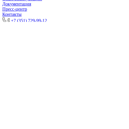
Документация
Пресс-центр
Контакты
+7 (351) 729-99-12
+7 (351) 729-99-12
8 (800) 301-66-88
Заказать звонок
E-mail
sales@emis-kip.ru
Адрес
Челябинск, Комсомольский проспект, д. 29, стр. 7
Режим работы
Пн. – Пт.: с 8:00 до 17:00
sales@emis-kip.ru
Челябинск, Комсомольский проспект, д. 29, стр. 7