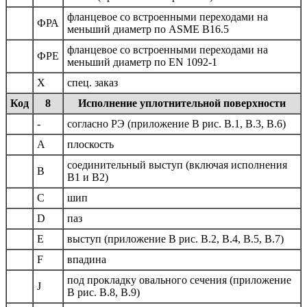
фланцевое со встроенными переходами на
ФРА
меньший диаметр по ASME B16.5
фланцевое со встроенными переходами на
ФРЕ
меньший диаметр по EN 1092-1
Х
спец. заказ
Код
8
Исполнение уплотнительной поверхности
-
согласно РЭ (приложение В рис. В.1, В.3, В.6)
А
плоскость
соединительный выступ (включая исполнения
B
B1 и B2)
C
шип
D
паз
E
выступ (приложение В рис. В.2, В.4, В.5, В.7)
F
впадина
под прокладку овального сечения (приложение
J
В рис. В.8, В.9)