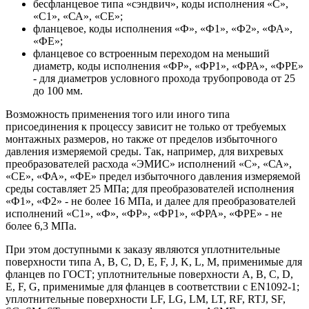
бесфланцевое типа «сэндвич», коды исполнения «С»,
«С1», «СА», «СЕ»;
фланцевое, коды исполнения «Ф», «Ф1», «Ф2», «ФА»,
«ФЕ»;
фланцевое со встроенным переходом на меньший
диаметр, коды исполнения «ФР», «ФР1», «ФРА», «ФРЕ»
- для диаметров условного прохода трубопровода от 25
до 100 мм.
Возможность применения того или иного типа
присоединения к процессу зависит не только от требуемых
монтажных размеров, но также от пределов избыточного
давления измеряемой среды. Так, например, для вихревых
преобразователей расхода «ЭМИС» исполнений «С», «СА»,
«СЕ», «ФА», «ФЕ» предел избыточного давления измеряемой
среды составляет 25 МПа; для преобразователей исполнения
«Ф1», «Ф2» - не более 16 МПа, и далее для преобразователей
исполнений «С1», «Ф», «ФР», «ФР1», «ФРА», «ФРЕ» - не
более 6,3 МПа.
При этом доступными к заказу являются уплотнительные
поверхности типа A, B, C, D, E, F, J, K, L, M, применимые для
фланцев по ГОСТ; уплотнительные поверхности A, B, C, D,
E, F, G, применимые для фланцев в соответствии с EN1092-1;
уплотнительные поверхности LF, LG, LM, LT, RF, RTJ, SF,