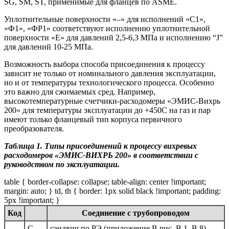
SG, SM, ST, применимые для фланцев по ASME.
Уплотнительные поверхности «–» для исполнений «С1»,
«Ф1», «ФР1» соответствуют исполнению уплотнительной
поверхности «E» для давлений 2,5-6,3 МПа и исполнению “J”
для давлений 10-25 МПа.
Возможность выбора способа присоединения к процессу
зависит не только от номинального давления эксплуатации,
но и от температуры технологического процесса. Особенно
это важно для сжимаемых сред. Например,
высокотемпературные счетчики-расходомеры «ЭМИС-Вихрь
200» для температуры эксплуатации до +450С на газ и пар
имеют только фланцевый тип корпуса первичного
преобразователя.
Таблица 1. Типы присоединений к процессу вихревых
расходомеров «ЭМИС-ВИХРЬ 200» в соответствии с
руководством по эксплуатации.
table { border-collapse: collapse; table-align: center !important;
margin: auto; } td, th { border: 1px solid black !important; padding:
5px !important; }
Код
Соединение с трубопроводом
C
сэндвич по РЭ (приложение В рис. В.1, В.8)