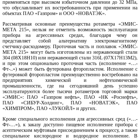
применяться при высоком избыточном давлении до 32 МПа,
что обуславливает их востребованность при применении на
объектах ПАО «Газпром» и ООО «НОВАТЭК».
Рассматривая основные преимущества ротаметра «ЭМИС-
МЕТА 215», нельзя не отметить возможность эксплуатации
прибора на агрессивных средах, благодаря чему он
представляет собой альтернативу электромагнитному
счетчику-расходомеру. Проточная часть и поплавок «ЭМИС-
МЕТА 215» могут быть изготовлены из нержавеющей стали
304 (08Х18Н10) или нержавеющей стали 316L (07Х17Н13М2),
и при этом опционально проточная часть (исполнение «…-
Фт-..») может быть футерована фторопластом. Исполнение с
футеровкой фторопластом преимущественно востребовано на
предприятиях химической и нефтехимической
промышленности, где на сегодняшний день успешно
эксплуатируются более тысячи ротаметров торговой марки
«ЭМИС»: ПАО «Газпром нефть», ПАО «НК «Роснефть»,
ПАО «СИБУР-Холдинг», ПАО «НОВАТЭК», ПАО
«ХИМПРОМ», ПАО «ЛУКОЙЛ» и других.
Кроме специального исполнения для агрессивных сред («…-
Фт-…»), к заказу доступно пищевое исполнение прибора с
асептическим муфтовым присоединением к процессу, а также
специальное кислородное и водородное исполнение. В