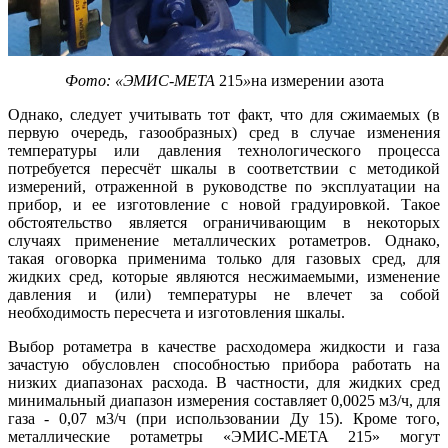
Фото:
«
ЭМИС-МЕТА
215
»
на измерении азота
Однако, следует учитывать тот факт, что для сжимаемых (в
первую очередь, газообразных) сред в случае изменения
температуры или давления технологического процесса
потребуется пересчёт шкалы в соответствии с методикой
измерений, отраженной в руководстве по эксплуатации на
прибор, и ее изготовление с новой градуировкой. Такое
обстоятельство является ограничивающим в некоторых
случаях применение металлических ротаметров. Однако,
такая оговорка применима только для газовых сред, для
жидких сред, которые являются несжимаемыми, изменение
давления и (или) температуры не влечет за собой
необходимость пересчета и изготовления шкалы.
Выбор ротаметра в качестве расходомера жидкости и газа
зачастую обусловлен способностью прибора работать на
низких диапазонах расхода. В частности, для жидких сред
минимальный диапазон измерения составляет 0,0025 м3/ч, для
газа - 0,07 м3/ч (при использовании Ду 15). Кроме того,
металлические ротаметры «ЭМИС-МЕТА 215» могут