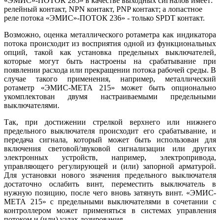
«ЭМИС»-ПОТОК 285» в качестве выходных сигналов имеет:
релейный контакт, NPN контакт, PNP контакт; а лопастное
реле потока «ЭМИС»-ПОТОК 236» - только SPDT контакт.
Возможно, оценка металлического ротаметра как индикатора
потока происходит из восприятия одной из функциональных
опций, такой как установка предельных выключателей,
которые могут быть настроены на срабатывание при
появлении расхода или прекращении потока рабочей среды. В
случае такого применения, например, металлический
ротаметр «ЭМИС-МЕТА 215» может быть опционально
укомплектован двумя настраиваемыми предельными
выключателями.
Так, при достижении стрелкой верхнего или нижнего
предельного выключателя происходит его срабатывание, и
передача сигнала, который может быть использован для
включения световой/звуковой сигнализации или других
электронных устройств, например, электропривода,
управляющего регулирующей и (или) запорной арматурой.
Для установки нового значения предельного выключателя
достаточно ослабить винт, переместить выключатель в
нужную позицию, после чего вновь затянуть винт. «ЭМИС-
МЕТА 215» с предельными выключателями в сочетании с
контроллером может применяться в системах управления
потоком и (или) узлах дозирования.