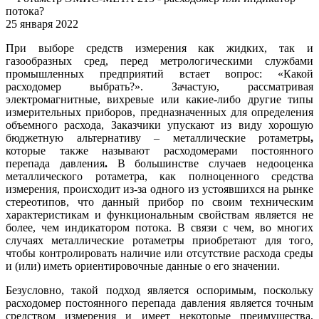
потока?
25 января 2022
При выборе средств измерения как жидких, так и
газообразных сред, перед метрологическими службами
промышленных предприятий встает вопрос: «Какой
расходомер выбрать?». Зачастую, рассматривая
электромагнитные, вихревые или какие-либо другие типы
измерительных приборов, предназначенных для определения
объемного расхода, Заказчики упускают из виду хорошую
бюджетную альтернативу – металлические ротаметры
,
которые также называют расходомерами постоянного
перепада давления
.
В большинстве случаев недооценка
металлического ротаметра, как полноценного средства
измерения, происходит из-за одного из устоявшихся на рынке
стереотипов, что данный прибор по своим техническим
характер
истикам и функциональным свойствам является не
более, чем индикатором потока. В связи с чем, во многих
случаях металлические ротаметры приобретают для того,
чтобы контролировать наличие или отсутствие расхода среды
и (или) иметь ориентировочные данные о его значении.
Безусловно, такой подход является оспоримым, поскольку
расходомер постоянного перепада давления является точным
средством измерения и имеет некоторые преимущества,