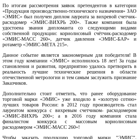
По итогам рассмотрения заявок претендентов в категории
«Продукция производственно-технического назначения» ЗАО
«ЭМИС» был получен диплом лауреата за вихревой счетчик-
расходомер «ЭМИС-ВИХРЬ 200». Также компания была
удостоена звания дипломанта со следующими видами
собственной продукции: кориолисовый счётчик-расходомер
«ЭМИС-МАСС 260», датчик давления «ЭМИС-БАР» и
ротаметр «ЭМИС-МЕТА 215».
Данное событие является закономерным для победителя! В
этом году компании «ЭМИС» исполнилось 18 лет! За годы
становления и развития, предприятию удалось претворить в
реальность лучшие технические решения в области
отечественной метрологии и тем самым заслужить признание
Заказчиков.
Дополнительно стоит отметить, что ранее оборудование
торговой марки «ЭМИС» уже входило в «золотую сотню»
лучших товаров России: в 2012 году производитель стал
лауреатом конкурса с вихревым счетчиком- расходомером
«ЭМИС-ВИХРЬ 200»; а в 2016 году компания стала
финалистом конкурса с массовым кориолисовым
расходомером «ЭМИС-МАСС 260»!
Чтобы заказать продукцию торговой марки "ЭМИС",