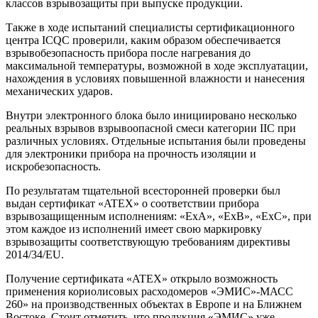
классов взрывозащиты при выпуске продукции.
Также в ходе испытаний специалисты сертификационного
центра ICQC проверили, каким образом обеспечивается
взрывобезопасность прибора после нагревания до
максимальной температуры, возможной в ходе эксплуатации,
нахождения в условиях повышенной влажности и нанесения
механических ударов.
Внутри электронного блока было инициировано несколько
реальных взрывов взрывоопасной смеси категории IIC при
различных условиях. Отдельные испытания были проведены
для электроники прибора на прочность изоляции и
искробезопасность.
По результатам тщательной всесторонней проверки был
выдан сертификат «ATEX» о соответствии прибора
взрывозащищенным исполнениям: «ExA», «ExВ», «ЕхC», при
этом каждое из исполнений имеет свою маркировку
взрывозащиты соответствующую требованиям директивы
2014/34/EU.
Получение сертификата «ATEX» открыло возможность
применения кориолисовых расходомеров «ЭМИС»-МАСС
260» на производственных объектах в Европе и на Ближнем
Востоке. Стоит отметить, что продукция «ЭМИС» уже