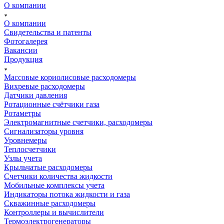
О компании
О компании
Свидетельства и патенты
Фотогалерея
Вакансии
Продукция
Массовые кориолисовые расходомеры
Вихревые расходомеры
Датчики давления
Ротационные счётчики газа
Ротаметры
Электромагнитные счетчики, расходомеры
Сигнализаторы уровня
Уровнемеры
Теплосчетчики
Узлы учета
Крыльчатые расходомеры
Счетчики количества жидкости
Мобильные комплексы учета
Индикаторы потока жидкости и газа
Скважинные расходомеры
Контроллеры и вычислители
Термоэлектрогенераторы