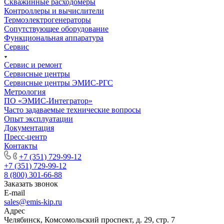
Скважинные расходомеры
Контроллеры и вычислители
Термоэлектрогенераторы
Сопутствующее оборудование
Функциональная аппаратура
Сервис
Сервис и ремонт
Сервисные центры
Сервисные центры ЭМИС-РГС
Метрология
ПО «ЭМИС-Интегратор»
Часто задаваемые технические вопросы
Опыт эксплуатации
Документация
Пресс-центр
Контакты
+7 (351) 729-99-12
+7 (351) 729-99-12
8 (800) 301-66-88
Заказать звонок
E-mail
sales@emis-kip.ru
Адрес
Челябинск, Комсомольский проспект, д. 29, стр. 7