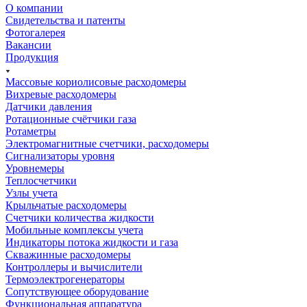
О компании
Свидетельства и патенты
Фотогалерея
Вакансии
Продукция
Массовые кориолисовые расходомеры
Вихревые расходомеры
Датчики давления
Ротационные счётчики газа
Ротаметры
Электромагнитные счетчики, расходомеры
Сигнализаторы уровня
Уровнемеры
Теплосчетчики
Узлы учета
Крыльчатые расходомеры
Счетчики количества жидкости
Мобильные комплексы учета
Индикаторы потока жидкости и газа
Скважинные расходомеры
Контроллеры и вычислители
Термоэлектрогенераторы
Сопутствующее оборудование
Функциональная аппаратура