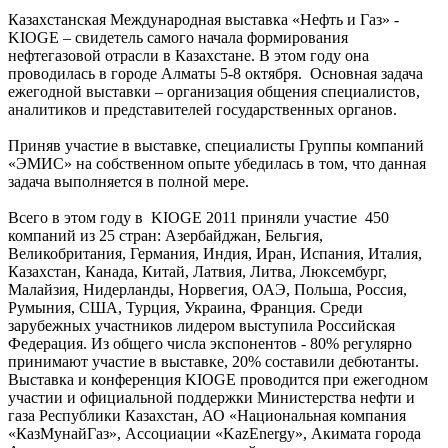
Казахстанская Международная выставка «Нефть и Газ» -
KIOGE – свидетель самого начала формирования
нефтегазовой отрасли в Казахстане. В этом году она
проводилась в городе Алматы 5-8 октября. Основная задача
ежегодной выставки – организация общения специалистов,
аналитиков и представителей государственных органов.
Приняв участие в выставке, специалисты Группы компаний
«ЭМИС» на собственном опыте убедилась в том, что данная
задача выполняется в полной мере.
Всего в этом году в KIOGE 2011 приняли участие 450
компаний из 25 стран: Азербайджан, Бельгия,
Великобритания, Германия, Индия, Иран, Испания, Италия,
Казахстан, Канада, Китай, Латвия, Литва, Люксембург,
Малайзия, Нидерланды, Норвегия, ОАЭ, Польша, Россия,
Румыния, США, Турция, Украина, Франция. Среди
зарубежных участников лидером выступила Российская
Федерация. Из общего числа экспонентов - 80% регулярно
принимают участие в выставке, 20% составили дебютанты.
Выставка и конференция KIOGE проводится при ежегодном
участии и официальной поддержки Министерства нефти и
газа Республики Казахстан, АО «Национальная компания
«КазМунайГаз», Ассоциации «KazEnergy», Акимата города