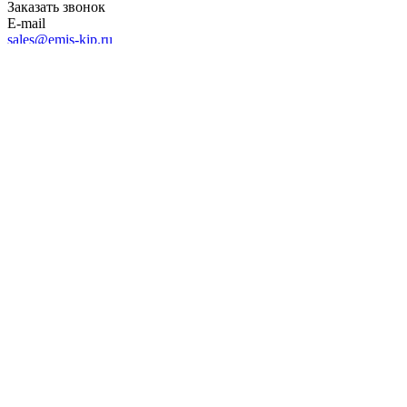
Заказать звонок
E-mail
sales@emis-kip.ru
Адрес
Челябинск, Комсомольский проспект, д. 29, стр. 7
Режим работы
Пн. – Пт.: с 8:00 до 17:00
sales@emis-kip.ru
Челябинск, Комсомольский проспект, д. 29, стр. 7
АО «ЭМИС» ИНН 7729428453
Политика
конфиденциальности
ru