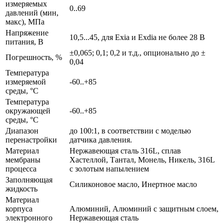
измеряемых
0..69
давлений (мин,
макс), МПа
Напряжение
10,5...45, для Exia и Exdia не более 28 В
питания, В
±0,065; 0,1; 0,2 и т.д., опционально до ±
Погрешность, %
0,04
Температура
измеряемой
-60..+85
среды, °С
Температура
окружающей
-60..+85
среды, °С
Диапазон
до 100:1, в соответствии с моделью
перенастройки
датчика давления.
Материал
Нержавеющая сталь 316L, сплав
мембраны
Хастеллой, Тантал, Монель, Никель, 316L
процесса
с золотым напылением
Заполняющая
Силиконовое масло, Инертное масло
жидкость
Материал
корпуса
Алюминий, Алюминий с защитным слоем,
электронного
Нержавеющая сталь