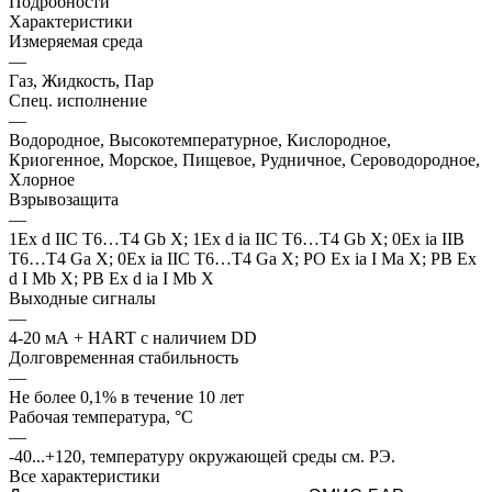
Подробности
Характеристики
Измеряемая среда
—
Газ, Жидкость, Пар
Спец. исполнение
—
Водородное, Высокотемпературное, Кислородное,
Криогенное, Морское, Пищевое, Рудничное, Сероводородное,
Хлорное
Взрывозащита
—
1Ex d IIC T6…T4 Gb X; 1Ex d ia IIC T6…T4 Gb X; 0Ex ia IIB
T6…T4 Ga X; 0Ex ia IIC T6…T4 Ga X; PO Ex ia I Ma X; PB Ex
d I Mb X; PB Ex d ia I Mb X
Выходные сигналы
—
4-20 мА + HART с наличием DD
Долговременная стабильность
—
Не более 0,1% в течение 10 лет
Рабочая температура, °С
—
-40...+120, температуру окружающей среды см. РЭ.
Все характеристики