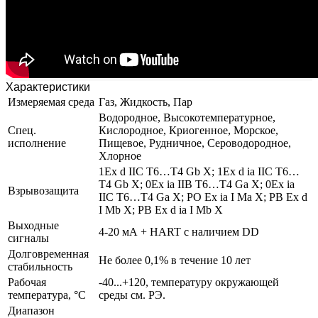
Характеристики
Измеряемая среда
Газ, Жидкость, Пар
Водородное, Высокотемпературное,
Спец.
Кислородное, Криогенное, Морское,
исполнение
Пищевое, Рудничное, Сероводородное,
Хлорное
1Ex d IIC T6…T4 Gb X; 1Ex d ia IIC T6…
T4 Gb X; 0Ex ia IIB T6…T4 Ga X; 0Ex ia
Взрывозащита
IIC T6…T4 Ga X; PO Ex ia I Ma X; PB Ex d
I Mb X; PB Ex d ia I Mb X
Выходные
4-20 мА + HART с наличием DD
сигналы
Долговременная
Не более 0,1% в течение 10 лет
стабильность
Рабочая
-40...+120, температуру окружающей
температура, °С
среды см. РЭ.
Диапазон