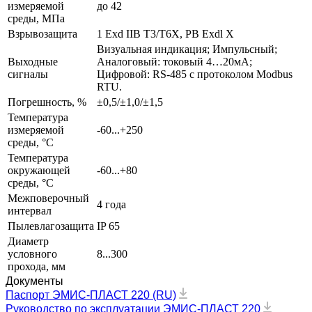
измеряемой
до 42
среды, МПа
Взрывозащита
1 Exd IIB T3/Т6X, PB Exdl Х
Визуальная индикация; Импульсный;
Выходные
Аналоговый: токовый 4…20мА;
сигналы
Цифровой: RS-485 с протоколом Modbus
RTU.
Погрешность, %
±0,5/±1,0/±1,5
Температура
измеряемой
-60...+250
среды, °С
Температура
окружающей
-60...+80
среды, °С
Межповерочный
4 года
интервал
Пылевлагозащита
IP 65
Диаметр
условного
8...300
прохода, мм
Документы
Паспорт ЭМИС-ПЛАСТ 220 (RU)
Руководство по эксплуатации ЭМИС-ПЛАСТ 220