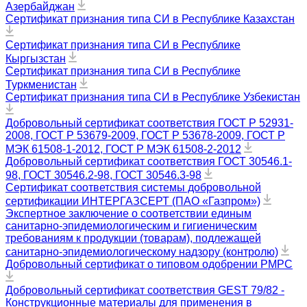
Азербайджан
Сертификат признания типа СИ в Республике Казахстан
Сертификат признания типа СИ в Республике
Кыргызстан
Сертификат признания типа СИ в Республике
Туркменистан
Сертификат признания типа СИ в Республике Узбекистан
Добровольный сертификат соответствия ГОСТ Р 52931-
2008, ГОСТ Р 53679-2009, ГОСТ Р 53678-2009, ГОСТ Р
МЭК 61508-1-2012, ГОСТ Р МЭК 61508-2-2012
Добровольный сертификат соответствия ГОСТ 30546.1-
98, ГОСТ 30546.2-98, ГОСТ 30546.3-98
Сертификат соответствия системы добровольной
сертификации ИНТЕРГАЗСЕРТ (ПАО «Газпром»)
Экспертное заключение о соответствии единым
санитарно-эпидемиологическим и гигиеническим
требованиям к продукции (товарам), подлежащей
санитарно-эпидемиологическому надзору (контролю)
Добровольный сертификат о типовом одобрении РМРС
Добровольный сертификат соответствия GEST 79/82 -
Конструкционные материалы для применения в