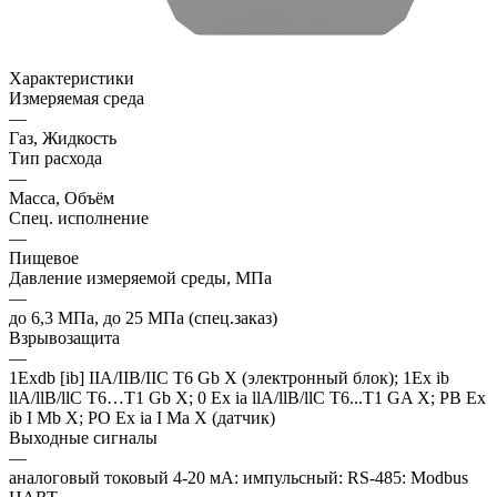
Характеристики
Измеряемая среда
—
Газ, Жидкость
Тип расхода
—
Масса, Объём
Спец. исполнение
—
Пищевое
Давление измеряемой среды, МПа
—
до 6,3 МПа, до 25 МПа (спец.заказ)
Взрывозащита
—
1Exdb [ib] IIA/IIB/IIC T6 Gb X (электронный блок); 1Ex ib
llA/llB/llC T6…T1 Gb X; 0 Ex ia llA/llB/llC T6...T1 GA X; PB Ex
ib I Mb X; PO Ex ia I Ma X (датчик)
Выходные сигналы
—
аналоговый токовый 4-20 мА: импульсный: RS-485: Modbus