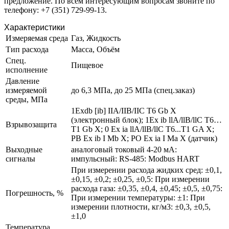
предложение. По всем интересующим вопросам звоните по
телефону: +7 (351) 729-99-13.
Характеристики
Измеряемая среда
Газ, Жидкость
Тип расхода
Масса, Объём
Спец.
Пищевое
исполнение
Давление
измеряемой
до 6,3 МПа, до 25 МПа (спец.заказ)
среды, МПа
1Exdb [ib] IIA/IIB/IIC T6 Gb X
(электронный блок); 1Ex ib llA/llB/llC T6…
Взрывозащита
T1 Gb X; 0 Ex ia llA/llB/llC T6...T1 GA X;
PB Ex ib I Mb X; PO Ex ia I Ma X (датчик)
Выходные
аналоговый токовый 4-20 мА:
сигналы
импульсный: RS-485: Modbus HART
При измерении расхода жидких сред: ±0,1,
±0,15, ±0,2; ±0,25, ±0,5: При измерении
расхода газа: ±0,35, ±0,4, ±0,45; ±0,5, ±0,75:
Погрешность, %
При измерении температуры: ±1: При
измерении плотности, кг/м3: ±0,3, ±0,5,
±1,0
Температура