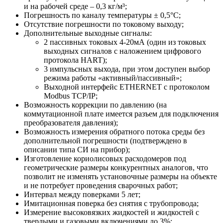
и на рабочей среде – 0,3 кг/м³;
Погрешность по каналу температуры ± 0,5°С;
Отсутствие погрешности по токовому выходу;
Дополнительные выходные сигналы:
2 пассивных токовых 4-20мА (один из токовых
выходных сигналов с наложением цифрового
протокола HART);
3 импульсных выхода, при этом доступен выбор
режима работы «активный/пассивный»;
Выходной интерфейс ETHERNET с протоколом
Modbus TCP/IP;
Возможность коррекции по давлению (на
коммутационной плате имеется разъем для подключения
преобразователя давления);
Возможность измерения обратного потока среды без
дополнительной погрешности (подтверждено в
описании типа СИ на прибор);
Изготовление кориолисовых расходомеров под
геометрические размеры конкурентных аналогов, что
позволит не изменять установочные размеры на объекте
и не потребует проведения сварочных работ;
Интервал между поверками 5 лет;
Имитационная поверка без снятия с трубопровода;
Измерение высоковязких жидкостей и жидкостей с
твердыми и газовыми включениями до 3%;