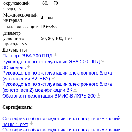
окружающей
-60...+70
среды, °С
Межповерочный
4 года
интервал
Пылевлагозащита
IP 66/68
Диаметр
условного
50; 80; 100; 150
прохода, мм
Документы
Паспорт ЭВА 200 ППД
Руководство по эксплуатации ЭВА-200-ППД
3D модель
Руководство по эксплуатации электронного блока
(исполнений В2, ВВ2)
Руководство по эксплуатации электронного блока
(констр. исп.2) модификации ВК
Обзорная презентация ЭМИС-ВИХРЬ 200
Сертификаты
Сертификат об утверждении типа средств измерений
(МПИ 5 лет)
Сертификат об утверждении типа средств измерений