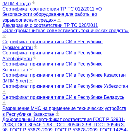
(МПИ 4 года)
Сертификат соответствия ТР ТС 012/2011 «О
безопасности оборудования для работы во
взрывоопасных средах»
Декларация о соответствии ТР ТС 020/2011
«Электромагнитная совместимость технических средств»
Сертификат признания типа СИ в Республике
Туркменистан
Сертификат признания типа СИ в Республике
Азербайджан
Сертификат признания типа СИ в Республике
Кыргызстан
Сертификат признания типа СИ в Республике Казахстан
(МПИ 5 лет)
Сертификат признания типа СИ в Республике Узбекистан
Сертификат признания типа СИ в Республике Беларусь
Разрешение МЧС на применение технических устройств
в Республике Казахстан
Добровольный сертификат соответствия ГОСТ Р 52931-
2008, ГОСТ 30546.1-98, ГОСТ 30546.2-98, ГОСТ 30546.3-
98, ГОСТ Р 53679-2009, ГОСТ Р 53678-2009, ГОСТ 14254-