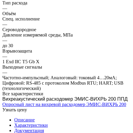
Тип расхода
—
Объём
Спец. исполнение
—
Сероводородное
Давление измеряемой среды, МПа
—
до 30
Взрывозащита
—
1 Exd IIC T5 Gb X
Выходные сигналы
—
Частотно-импульсный; Аналоговый: токовый 4…20мА;
Цифровой: RS-485 с протоколом Modbus RTU; HART; USB
(технологический)
Все характеристики
Вихреакустический расходомер ЭМИС-ВИХРЬ 200 ППД
Опросный лист на вихревой расходомер ЭМИС-ВИХРЬ 200
Узнать цену
Описание
Характеристики
Документация