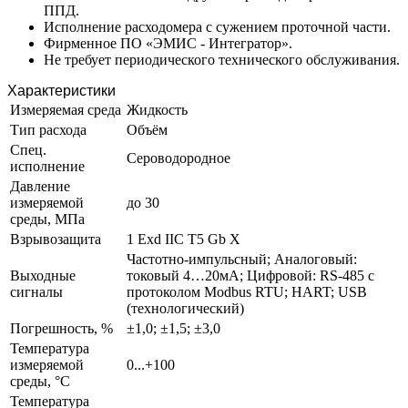
ППД.
Исполнение расходомера с сужением проточной части.
Фирменное ПО «ЭМИС - Интегратор».
Не требует периодического технического обслуживания.
Характеристики
Измеряемая среда
Жидкость
Тип расхода
Объём
Спец.
Сероводородное
исполнение
Давление
измеряемой
до 30
среды, МПа
Взрывозащита
1 Exd IIC T5 Gb X
Частотно-импульсный; Аналоговый:
Выходные
токовый 4…20мА; Цифровой: RS-485 с
сигналы
протоколом Modbus RTU; HART; USB
(технологический)
Погрешность, %
±1,0; ±1,5; ±3,0
Температура
измеряемой
0...+100
среды, °С
Температура