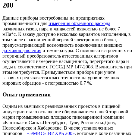
200
Данные приборы востребованы на предприятиях
промышленности для
измерения объемного расхода
различных газов, пара и жидкостей вязкостью не более 7
мПа*с. К заказу доступно несколько вариантов исполнения, в
том числе с расширенной версией электронного блока,
предусматривающей возможность подключения внешних
датчиков давления
и температуры. С помощью встроенных во
вторичный преобразователь аттестованных алгоритмов
осуществляется измерение насыщенного, перегретого пара и
воды в соответствие с ГСССД МР 147-2008. Вычислитель при
этом не требуется. Преимуществом прибора при учете
газовых сред является класс точности на уровне лучших
мировых образцов - с погрешностью 0,7 %.
Опыт применения
Одним из значимых реализованных проектов в пищевой
индустрии стало оснащение оборудованием нашей торговой
марки промышленных площадок пивоваренной компании
«Балтика» в Санкт-Петербурге, Туле, Ростове-на-Дону,
Новосибирске и Хабаровске. В числе установленных
приборов –
«ЭМИС»-ВИХРЬ 200»
, которые в ходе различных